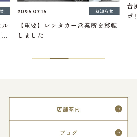
台
せ
お知らせ
2026.07.16
ポ
セル
【重要】レンタカー営業所を移転
つ
間に
しました
店舗案内
ブログ