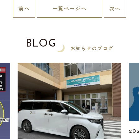
前へ
一覧ページへ
次へ
BLOG
お知らせのブログ
202