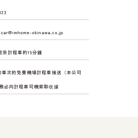
823
alcar@imhome-okinawa.co.jp
搭乘計程車約15分鐘
2車次的免費機場計程車接送（本公司
）
務必向計程車司機索取收據