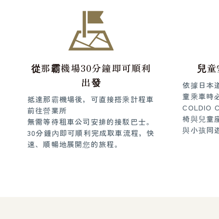
從那霸機場30分鐘即可順利
兒童
出發
依據日本
童乘車時
抵達那霸機場後，可直接搭乘計程車
COLDIO
前往營業所
椅與兒童
無需等待租車公司安排的接駁巴士。
與小孩同
30分鐘內即可順利完成取車流程，快
速、順暢地展開您的旅程。