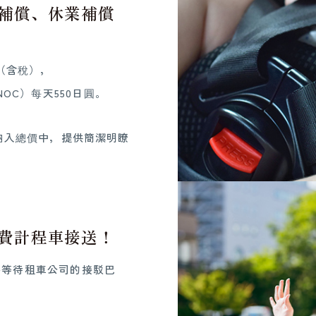
補償、休業補償
！
圓（含稅），
OC）每天550日圓。
全部納入總價中，提供簡潔明瞭
費計程車接送！
要等待租車公司的接駁巴