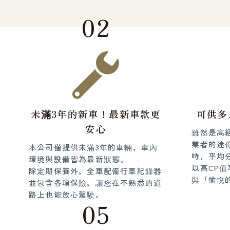
02
未滿3年的新車！最新車款更
可供多
安心
雖然是高
業者的迷
本公司僅提供未滿3年的車輛，車內
時，平均
環境與設備皆為最新狀態。
以高CP
除定期保養外，全車配備行車紀錄器
與「愉悅
並包含各項保險，讓您在不熟悉的道
路上也能放心駕駛。
05