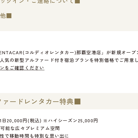
ックイン・ご連絡について■
他■
O RENTACAR(コルディオレンタカー)那覇空港店」が新規オー
人気の新型アルファード付き宿泊プランを特別価格でご用意
ンをご確認ください
ファードレンタカー特典■
20,000円(税込) ※ハイシーズン25,000円
車可能な広々プレミアム空間
性で移動時間も特別な思い出に