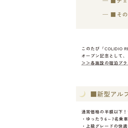
■チェ
■その
このたび「COLIDI
オープン記念として、
＞＞各施設の宿泊プラ
■新型アル
通常価格の半額以下！1日
・ゆったり6～7名乗
・上級グレードの快適